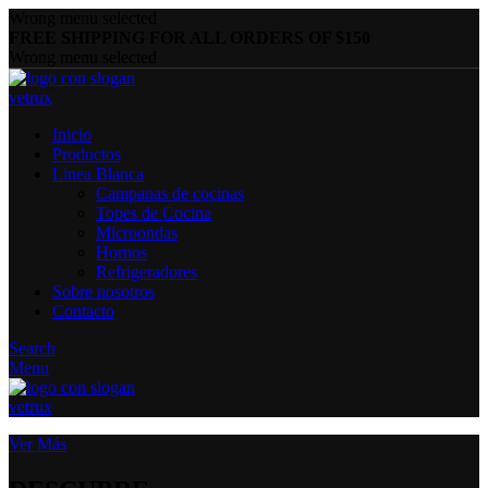
Wrong menu selected
FREE SHIPPING FOR ALL ORDERS OF $150
Wrong menu selected
Inicio
Productos
Linea Blanca
Campanas de cocinas
Topes de Cocina
Microondas
Hornos
Refrigeradores
Sobre nosotros
Contacto
Search
Menu
Ver Más