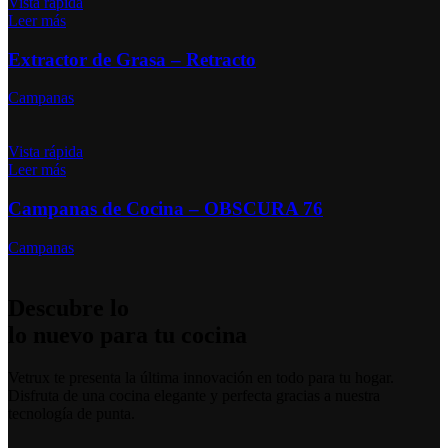
Vista rápida
Leer más
Extractor de Grasa – Retracto
Campanas
Vista rápida
Leer más
Campanas de Cocina – OBSCURA 76
Campanas
Descubre lo
lo nuevo para tu cocina
Vetrux te presenta la última innovación en todo para tu hogar.
Disfruta de una cocina elegante y perfecta gracias a nuestra
tecnología de punta.