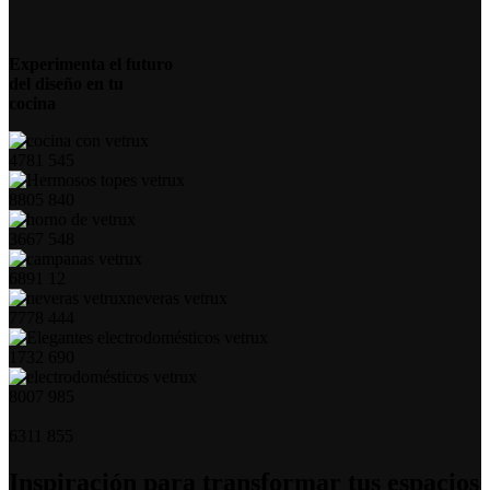
Experimenta el futuro
del diseño en tu
cocina
4781
545
8805
840
3667
548
6891
12
7778
444
1732
690
8007
985
6311
855
Inspiración para transformar tus espacios