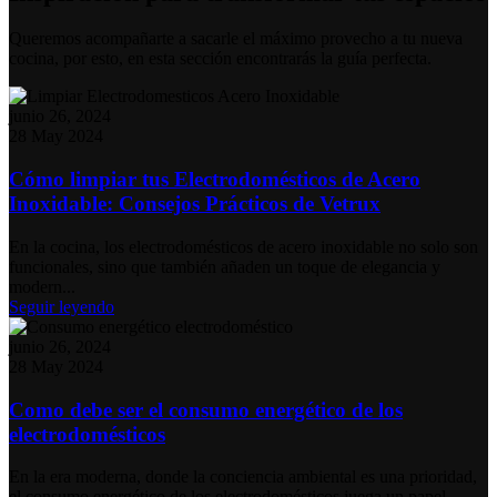
Queremos acompañarte a sacarle el máximo provecho a tu nueva
cocina, por esto, en esta sección encontrarás la guía perfecta.
junio 26, 2024
28 May 2024
Cómo limpiar tus Electrodomésticos de Acero
Inoxidable: Consejos Prácticos de Vetrux
En la cocina, los electrodomésticos de acero inoxidable no solo son
funcionales, sino que también añaden un toque de elegancia y
modern...
Seguir leyendo
junio 26, 2024
28 May 2024
Como debe ser el consumo energético de los
electrodomésticos
En la era moderna, donde la conciencia ambiental es una prioridad,
el consumo energético de los electrodomésticos juega un papel