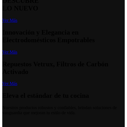
DESCUBRE
LO NUEVO
Ver Más
Innovación y Elegancia en
Electrodomésticos Empotrables
Ver Más
Repuestos Vetrux, Filtros de Carbón
Activado
Ver Más
Eleva el estándar de tu cocina
Nuestros productos robustos y confiables, brindan soluciones de
vanguardia que mejoran tu estilo de vida.