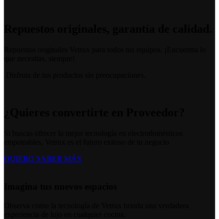
Repuestos originales, garantía de calidad.
Repuestos originales Vetrux para todos tus equipos. ¡Encuentra lo
que necesitas, siempre!
Disfruta de tus productos sin preocupaciones.
¿Quieres convertirte en Proveedor?
Si buscas ofrecer la mejor tecnología en electrodomésticos
empotrables, Vetrux es el futuro exitoso de tu negocio
QUIERO SABER MÁS
Imagina tus nuevos espacios
Observa como la tecnología de Vetrux brinda una verdadera
experiencia de lujo en cualquier cocina.