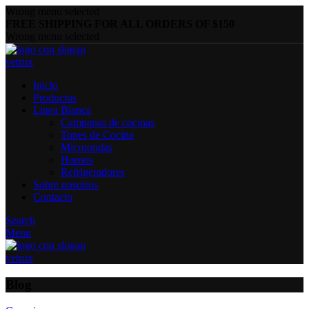
Wrong menu selected
FREE SHIPPING FOR ALL ORDERS OF $150
Wrong menu selected
Inicio
Productos
Linea Blanca
Campanas de cocinas
Topes de Cocina
Microondas
Hornos
Refrigeradores
Sobre nosotros
Contacto
Search
Menu
Blog