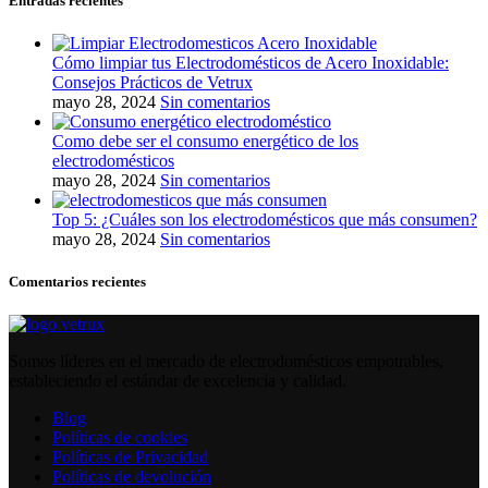
Entradas recientes
Cómo limpiar tus Electrodomésticos de Acero Inoxidable:
Consejos Prácticos de Vetrux
mayo 28, 2024
Sin comentarios
Como debe ser el consumo energético de los
electrodomésticos
mayo 28, 2024
Sin comentarios
Top 5: ¿Cuáles son los electrodomésticos que más consumen?
mayo 28, 2024
Sin comentarios
Comentarios recientes
Somos líderes en el mercado de electrodomésticos empotrables,
estableciendo el estándar de excelencia y calidad.
Blog
Políticas de cookies
Políticas de Privacidad
Políticas de devolución