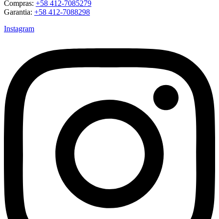
Compras:
+58 412-7085279
Garantia:
+58 412-7088298
Instagram