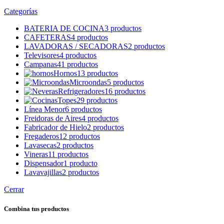
Categorías
BATERIA DE COCINA
3 productos
CAFETERAS
4 productos
LAVADORAS / SECADORAS
2 productos
Televisores
4 productos
Campanas
41 productos
Hornos
13 productos
Microondas
5 productos
Refrigeradores
16 productos
Topes
29 productos
Línea Menor
6 productos
Freidoras de Aires
4 productos
Fabricador de Hielo
2 productos
Fregaderos
12 productos
Lavasecas
2 productos
Vineras
11 productos
Dispensador
1 producto
Lavavajillas
2 productos
Cerrar
Combina tus productos