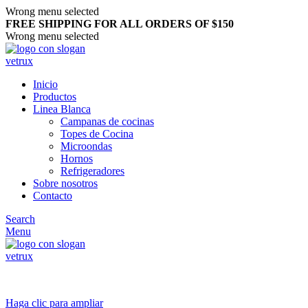
Wrong menu selected
FREE SHIPPING FOR ALL ORDERS OF $150
Wrong menu selected
Inicio
Productos
Linea Blanca
Campanas de cocinas
Topes de Cocina
Microondas
Hornos
Refrigeradores
Sobre nosotros
Contacto
Search
Menu
Haga clic para ampliar